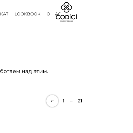
КАТ
LOOKBOOK
О НАС
ботаем над этим.
…
1
21