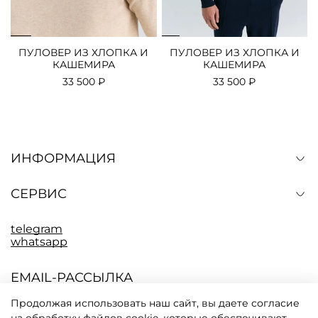
ПУЛОВЕР ИЗ ХЛОПКА И
ПУЛОВЕР ИЗ ХЛОПКА И
КАШЕМИРА
КАШЕМИРА
33 500 ₽
33 500 ₽
ИНФОРМАЦИЯ
СЕРВИС
telegram
whatsapp
EMAIL-РАССЫЛКА
Подпишитесь, чтобы быть в курсе последних
событий CODICI. Промокод на скидку 10% в
Продолжая использовать наш сайт, вы даете согласие
письме.