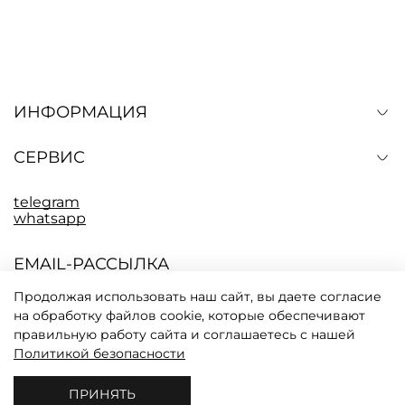
ИНФОРМАЦИЯ
СЕРВИС
telegram
whatsapp
EMAIL-РАССЫЛКА
Подпишитесь, чтобы быть в курсе последних
событий CODICI. Промокод на скидку 10% в
Продолжая использовать наш сайт, вы даете согласие
письме.
на обработку файлов cookie, которые обеспечивают
правильную работу сайта и соглашаетесь с нашей
Политикой безопасности
Настоящим подтверждаю, что я ознакомлен и согласен с
условиями оферты и политики конфиденциальности
*
ПРИНЯТЬ