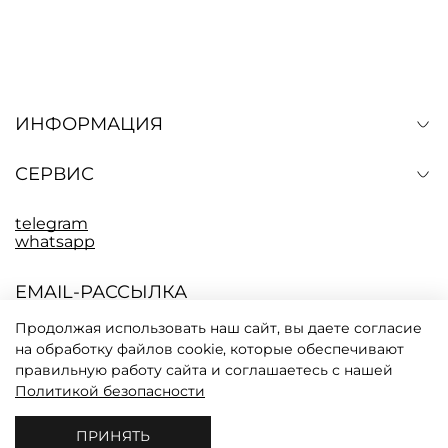
ИНФОРМАЦИЯ
СЕРВИС
telegram
whatsapp
EMAIL-РАССЫЛКА
Подпишитесь, чтобы быть в курсе последних
событий CODICI. Промокод на скидку 10% в
Продолжая использовать наш сайт, вы даете согласие
письме.
на обработку файлов cookie, которые обеспечивают
правильную работу сайта и соглашаетесь с нашей
Политикой безопасности
Настоящим подтверждаю, что я ознакомлен и согласен с
условиями оферты и политики конфиденциальности
*
ПРИНЯТЬ